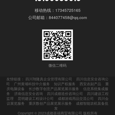
移动热线：17345725165
公司邮箱：844077458@qq.com
微信二维码
友情链接：
四川翔隆真企业管理有限公司
四川信息安全咨询公
司
广州黄埔科技中介服务
知识产权服务
西安农副产品
重
庆电脑设备
长沙数字创意产品展览展示服务
信息系统集成服
务
济南信息安全咨询
四川成都造价咨询公司
四川建设工程
监理
昆明建设工程设计公司
成都游戏用品交流公司
四川会
议展览服务
重庆数创产品展览展示服务
成都智能农机装备批
发
Copyright © 2023成都喜禧商贸有限公司 版权所有